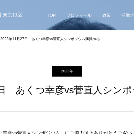
 東京11区
TOP
プロフィール
政策
活動ブ
2023年11月27日 あくつ幸彦vs菅直人シンポジウム満員御礼
2023年
月27日 あくつ幸彦vs菅直人シン
つ幸彦vs菅直人シンポジウム」にご協力頂きありがとうござい