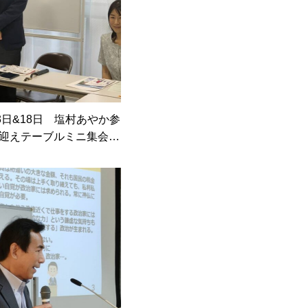
月3日&18日 塩村あやか参
迎えテーブルミニ集会を
開催【板橋区】