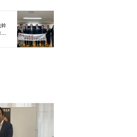
也幹
幸彦
板橋