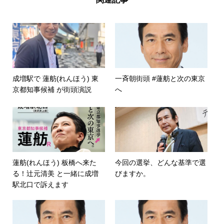
成増駅で 蓮舫(れんほう) 東
一斉朝街頭 #蓮舫と次の東京
京都知事候補 が街頭演説
へ
蓮舫(れんほう) 板橋へ来た
今回の選挙、どんな基準で選
る！辻元清美 と一緒に成増
びますか。
駅北口で訴えます