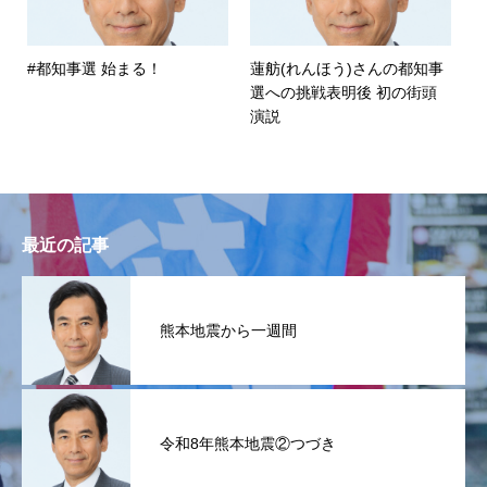
#都知事選 始まる！
蓮舫(れんほう)さんの都知事
選への挑戦表明後 初の街頭
演説
最近の記事
熊本地震から一週間
令和8年熊本地震②つづき