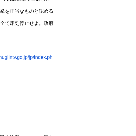
挙を正当なものと認める
全て即刻停止せよ。政府
hugiintv.go.jp/jp/index.ph