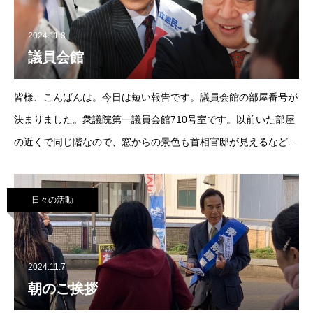
2024.11.8
議員会館
皆様、こんばんは。今日は短い報告です。議員会館の部屋番号が
決まりました。衆議院第一議員会館710号室です。以前いた部屋
の近くで同じ階なので、窓からの景色も首相官邸が見えるなどほ
とんど変わりません。「ああ、ここに戻って来たんだ」という実
感が込み上げてきます。#東京11区
日々の活動
2024.11.7
朝のご挨拶