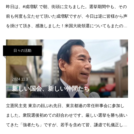
昨日は、#成増駅 で朝、街頭に立ちました。選挙期間中も、その
前も何度も立たせて頂いた成増駅ですが、今日は逆に皆様から声
を掛けて頂き、感激しました！米国大統領選についてもまたの機
会にじっくりお話しをしたいと思います。#東京11区 #板橋区#あ
くつ幸彦 #阿久津幸彦#立憲民
日々の活動
2024.11.3
新しい国会、新しい仲間たち
立憲民主党 東京の顔ぶれ先日、東京都連の常任幹事会に参加し
ました。衆院選後初めての顔合わせです。厳しい選挙を勝ち抜い
てきた「強者たち」ですが、若手を含めて皆、謙虚で礼儀正しか