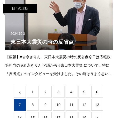
ぴらだ#東京11区 #板橋区#あ
日々の活動
2024.10.3
東日本大震災の時の反省点
【広報】#岩永きりん 東日本大震災の時の反省点今日は広報政
策担当の #岩永きりん 区議から #東日本大震災 について、特に
「反省点」のインタビューを受けました。その時はうまく思い出
せなかった事が今一挙に溢れてきました。それは町村合併の弊
害。石巻市の地域代表者(業
1
2
3
4
5
6
7
8
9
10
11
12
13
14
15
16
17
18
19