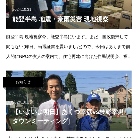
2024.10.31
能登半島 地震・豪雨災害 現地視察
能登半島 現地視察今、能登半島にいます。まだ、国政復帰して
間もない(昨日、当選証書を貰いました)ので、今日はあくまで個
人的にNPOの友人の案内で、住宅再建に向けた住民説明会、福祉
系NPO団体からのヒアリングなどを行いました。能登半島地震か
ら10ヶ月、能登
お知らせ
2024.10.13
【いよいよ明日】あくつ幸彦vs枝野幸男
タウンミーティング]