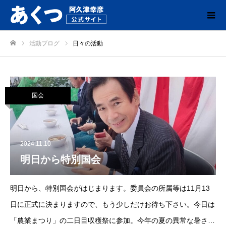
活動ブログ
日々の活動
ホーム
国会
2024.11.10
明日から特別国会
明日から、特別国会がはじまります。委員会の所属等は11月13
日に正式に決まりますので、もう少しだけお待ち下さい。今日は
「農業まつり」の二日目収穫祭に参加。今年の夏の異常な暑さで