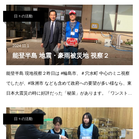
ったのが印象的でした。ここだけ見ても、「時代は変わった」の
だと思います。首班指名選挙で誰が総理に選ばれよ
日々の活動
2024.11.1
能登半島 地震・豪雨被災地 視察２
能登半島 現地視察２昨日は #輪島市、＃穴水町 中心のミニ視察
でしたが、#珠洲市 なども含めて政府への要望が多い様なら、東
日本大震災の時に好評だった「秘策」があります。「ワンストッ
プサービス」に留まらず、政府から輪島市や珠洲市へ出かけて行
き、現地で要望ヒアリングを行うのです。東
日々の活動