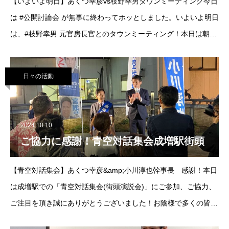
【いよいよ明日】あくつ幸彦vs枝野幸男タウンミーティング今日
は #公開討論会 が無事に終わってホッとしました。いよいよ明日
は、#枝野幸男 元官房長官とのタウンミーティング！本日は朝か
ら各地の区民運動会にも顔を出したのでくたくたです。皆様、今
日も一日ありがとうございました
日々の活動
2024.10.10
ご協力に感謝！青空対話集会成増駅街頭
【青空対話集会】あくつ幸彦&amp;小川淳也幹事長 感謝！本日
は成増駅での「青空対話集会(街頭演説会)」にご参加、ご協力、
ご注目を頂き誠にありがとうございました！お陰様で多くの皆様
とお話しができ感謝の気持ちでいっぱいです。#汚い政治はまっ