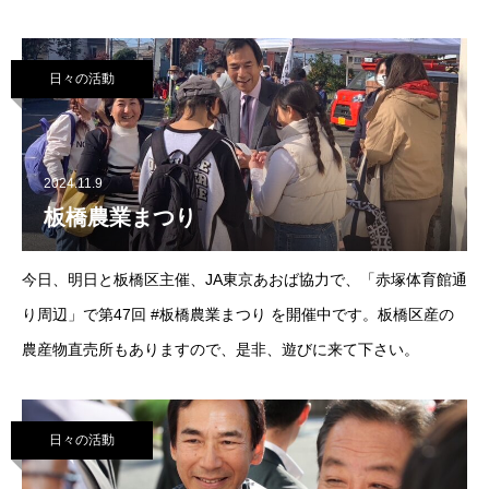
作物が順調に育たずご苦労された生産者の声も聞く事ができまし
た。温かい「けんちん汁」の美味しさが身に染み
日々の活動
2024.11.9
板橋農業まつり
今日、明日と板橋区主催、JA東京あおば協力で、「赤塚体育館通
り周辺」で第47回 #板橋農業まつり を開催中です。板橋区産の
農産物直売所もありますので、是非、遊びに来て下さい。
日々の活動