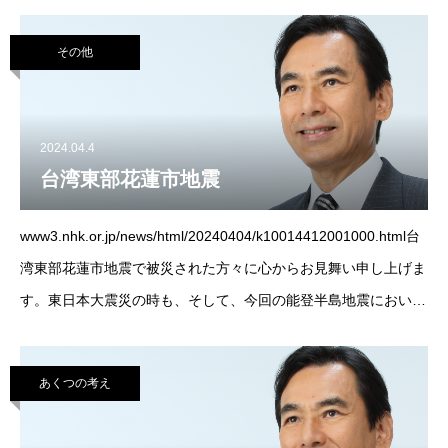
ひいらして下さい。日時：4月6日（土）14：00〜15：30場所：
富士見地域センター備考：入場無料
その他
2024.04.4
台湾東部花蓮市地震
www3.nhk.or.jp/news/html/20240404/k10014412001000.html台
湾東部花蓮市地震で被災された方々に心からお見舞い申し上げま
す。東日本大震災の時も、そして、今回の能登半島地震において
も、私たちは台湾の方々から多くの温かい支援を受
あくつの考え