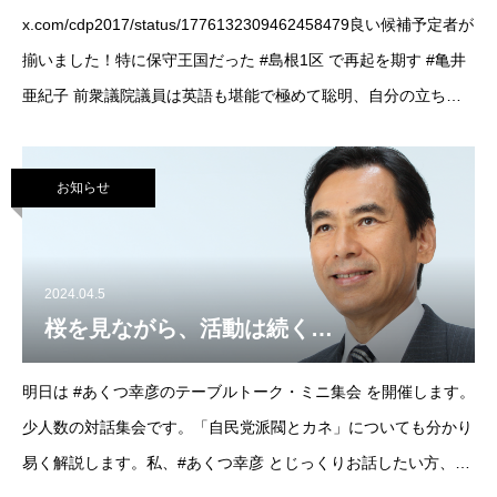
x.com/cdp2017/status/1776132309462458479良い候補予定者が
揃いました！特に保守王国だった #島根1区 で再起を期す #亀井
亜紀子 前衆議院議員は英語も堪能で極めて聡明、自分の立ち位
置を即座に判断して調整できる有能な政治家です。まもなく
お知らせ
2024.04.5
桜を見ながら、活動は続く…
明日は #あくつ幸彦のテーブルトーク・ミニ集会 を開催します。
少人数の対話集会です。「自民党派閥とカネ」についても分かり
易く解説します。私、#あくつ幸彦 とじっくりお話したい方、ぜ