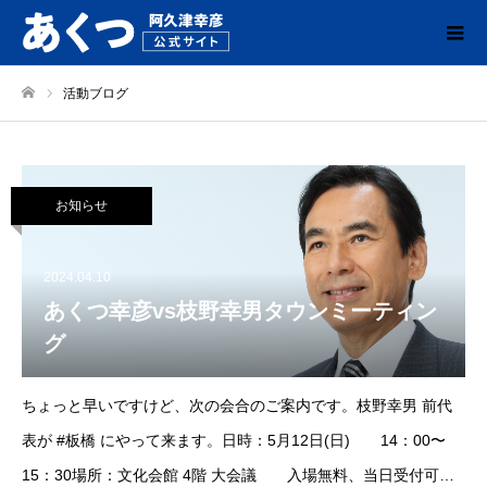
活動ブログ
ホーム
お知らせ
2024.04.10
あくつ幸彦vs枝野幸男タウンミーティン
グ
ちょっと早いですけど、次の会合のご案内です。枝野幸男 前代
表が #板橋 にやって来ます。日時：5月12日(日) 14：00〜
15：30場所：文化会館 4階 大会議 入場無料、当日受付可政