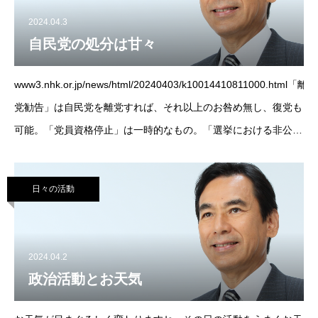
2024.04.3
自民党の処分は甘々
www3.nhk.or.jp/news/html/20240403/k10014410811000.html「離
党勧告」は自民党を離党すれば、それ以上のお咎め無し、復党も
可能。「党員資格停止」は一時的なもの。「選挙における非公
認」は衆院選小選挙区に非公認で立候補し、当選す
日々の活動
2024.04.2
政治活動とお天気