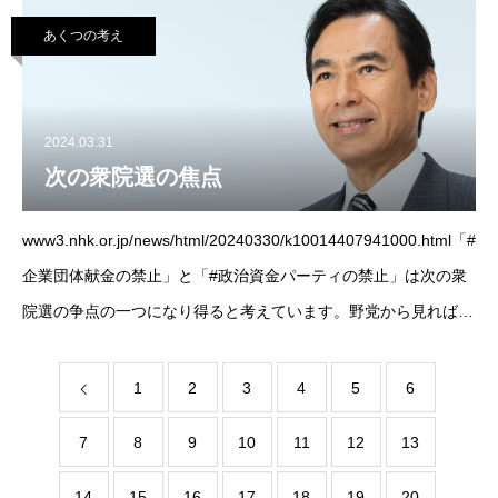
人花見。#あくつ幸彦 #東京11区
あくつの考え
2024.03.31
次の衆院選の焦点
www3.nhk.or.jp/news/html/20240330/k10014407941000.html「#
企業団体献金の禁止」と「#政治資金パーティの禁止」は次の衆
院選の争点の一つになり得ると考えています。野党から見れば当
たり前でも、自民党には決してできない政治改革で、
1
2
3
4
5
6
7
8
9
10
11
12
13
14
15
16
17
18
19
20