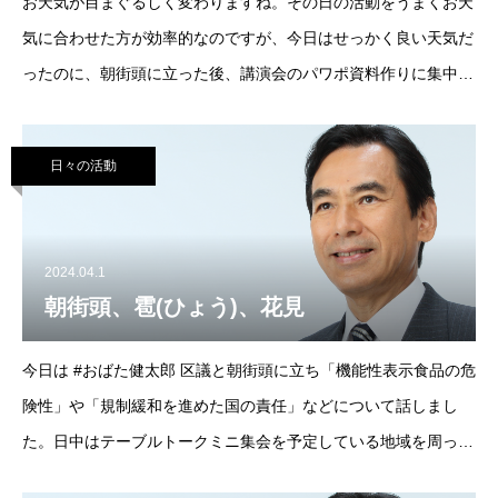
お天気が目まぐるしく変わりますね。その日の活動をうまくお天
気に合わせた方が効率的なのですが、今日はせっかく良い天気だ
ったのに、朝街頭に立った後、講演会のパワポ資料作りに集中し
てしまいました。朝の街頭演説は板橋本町駅で #くまだ智子 区議
と行いました。共産党の小柳区議と重なってし
日々の活動
2024.04.1
朝街頭、雹(ひょう)、花見
今日は #おばた健太郎 区議と朝街頭に立ち「機能性表示食品の危
険性」や「規制緩和を進めた国の責任」などについて話しまし
た。日中はテーブルトークミニ集会を予定している地域を周った
のですが、途中、雹(ひょう)に見舞われびっくり。夜は帰りに一