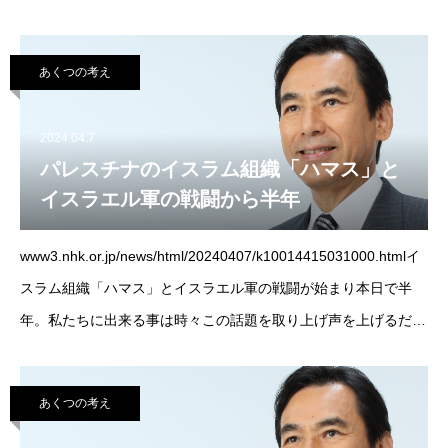
治改革、まっとうな政治、新しい社会像などについて、話しま
す。
あくつの考え
2024.04.7
パレスチナのイスラム組織「ハマス」と
イスラエル軍の戦闘から半年
www3.nhk.or.jp/news/html/20240407/k10014415031000.htmlイ
スラム組織「ハマス」とイスラエル軍の戦闘が始まり本日で半
年。私たちに出来る事は時々この話題を取り上げ声を上げるだ
け。戦うのは武装組織と軍隊だが「犠牲者は市民」という構
あくつの考え