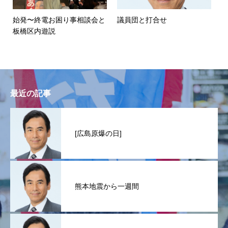
始発〜終電お困り事相談会と
議員団と打合せ
板橋区内遊説
最近の記事
[広島原爆の日]
熊本地震から一週間