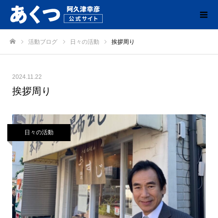
活動ブログ
日々の活動
挨拶周り
ホーム
2024.11.22
挨拶周り
日々の活動