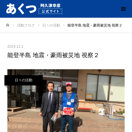
活動ブログ
日々の活動
能登半島 地震・豪雨被災地 視察２
ホーム
2024.11.1
能登半島 地震・豪雨被災地 視察２
日々の活動