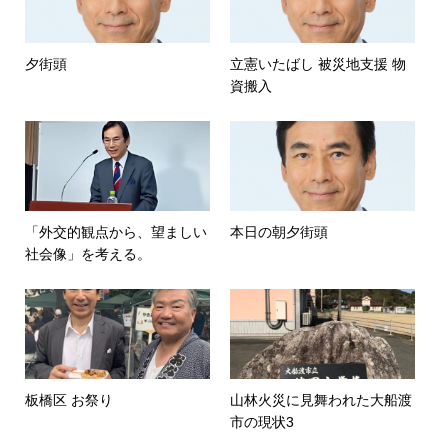
夕街頭
立憲いたばし 被災地支援 物
資搬入
「外交的観点から、望ましい
本日の朝夕街頭
社会像」を考える。
板橋区 お祭り
山林火災に見舞われた大船渡
市の現状3