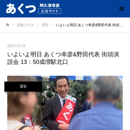
活動ブログ
選挙
いよいよ明日 あくつ幸彦&野田代表 街頭演説会 13：50成増駅北口
ホーム
2024.10.19
いよいよ明日 あくつ幸彦&野田代表 街頭演
説会 13：50成増駅北口
選挙