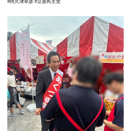
#阿久津幸彦 #立憲民主党