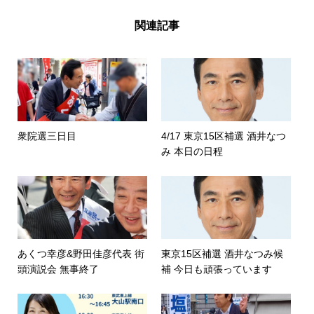
関連記事
衆院選三日目
4/17 東京15区補選 酒井なつ
み 本日の日程
あくつ幸彦&野田佳彦代表 街
東京15区補選 酒井なつみ候
頭演説会 無事終了
補 今日も頑張っています