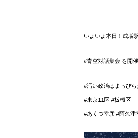
いよいよ本日！成増駅
#青空対話集会 を開
#汚い政治はまっぴら
#東京11区 #板橋区
#あくつ幸彦 #阿久津