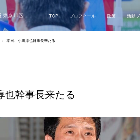
 東京11区
TOP
プロフィール
政策
活動ブ
本日、小川淳也幹事長来たる
淳也幹事長来たる