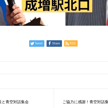
Tweet
Share
RSS
長と青空対話集会
ご協力に感謝！青空対話