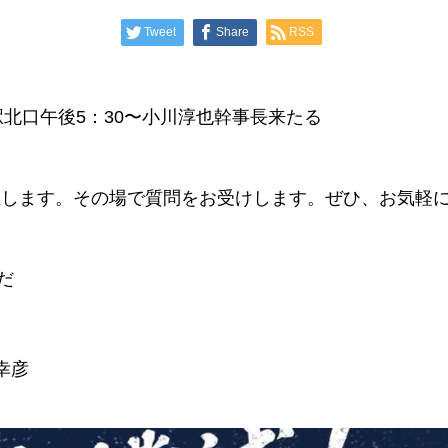
Tweet
Share
RSS
北口午後5：30〜小川淳也幹事長来たる
催します。その場で質問をお受けします。ぜひ、お気軽
だ
幸彦