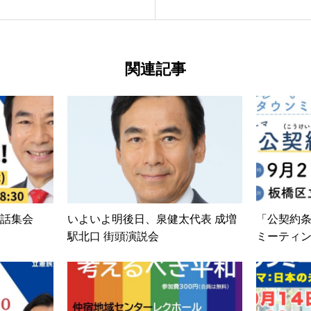
関連記事
話集会
いよいよ明後日、泉健太代表 成増
「公契約
駅北口 街頭演説会
ミーティン