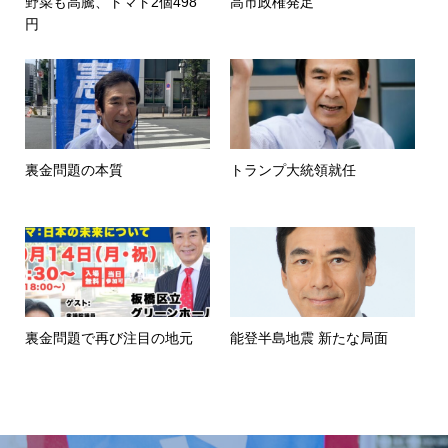
野菜も高騰、トマト2個498
高市政権発足
円
裏金問題の本質
トランプ大統領就任
裏金問題で再び注目の地元
能登半島地震 新たな局面