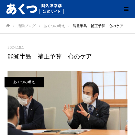
活動ブログ
あくつの考え
能登半島 補正予算 心のケア
ホーム
2024.10.1
能登半島 補正予算 心のケア
あくつの考え