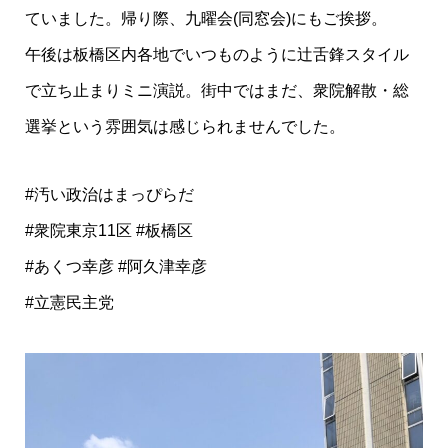
ていました。帰り際、九曜会(同窓会)にもご挨拶。
午後は板橋区内各地でいつものように辻舌鋒スタイル
で立ち止まりミニ演説。街中ではまだ、衆院解散・総
選挙という雰囲気は感じられませんでした。
#汚い政治はまっぴらだ
#衆院東京11区 #板橋区
#あくつ幸彦 #阿久津幸彦
#立憲民主党