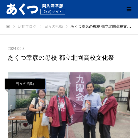
活動ブログ
日々の活動
あくつ幸彦の母校 都立北園高校文化祭
ホーム
2024.09.8
あくつ幸彦の母校 都立北園高校文化祭
日々の活動