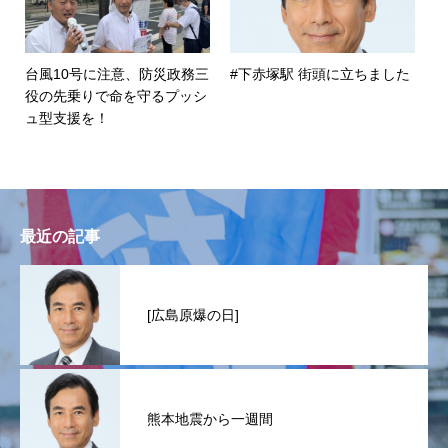
台風10号に注意、防災政務三
#下赤塚駅 街頭に立ちました
役の先乗りで命を守るプッシ
ュ型支援を！
最近の記事
[広島原爆の日]
熊本地震から一週間