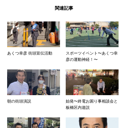
関連記事
あくつ幸彦 街頭宣伝活動
スポーツイベント〜あくつ幸
彦の運動神経！〜
朝の街頭演説
始発〜終電お困り事相談会と
板橋区内遊説