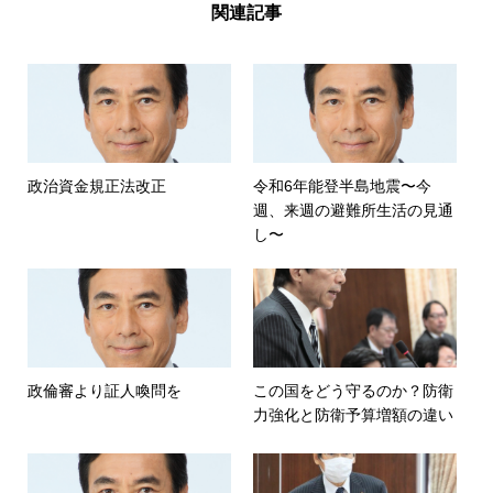
関連記事
政治資金規正法改正
令和6年能登半島地震〜今
週、来週の避難所生活の見通
し〜
政倫審より証人喚問を
この国をどう守るのか？防衛
力強化と防衛予算増額の違い