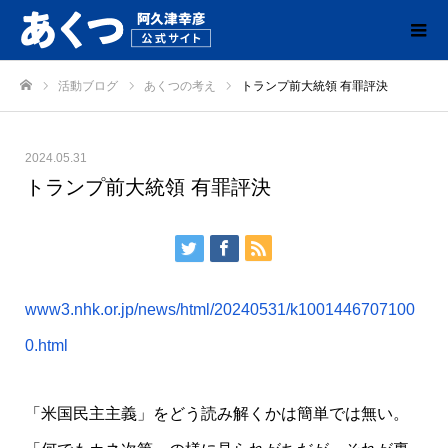
活動ブログ
あくつの考え
トランプ前大統領 有罪評決
ホーム
2024.05.31
トランプ前大統領 有罪評決
www3.nhk.or.jp/news/html/20240531/k1001446707100
0.html
「米国民主主義」をどう読み解くかは簡単では無い。