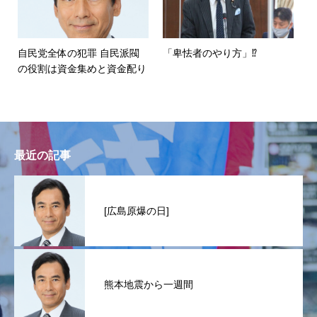
自民党全体の犯罪 自民派閥
「卑怯者のやり方」⁉︎
の役割は資金集めと資金配り
最近の記事
[広島原爆の日]
熊本地震から一週間