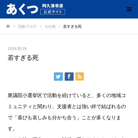
活動ブログ
その他
若すぎる死
ホーム
2024.05.26
若すぎる死
衆議院小選挙区で活動を続けていると、多くの地域コ
ミュニティと関わり、支援者とは強い絆で結ばれるの
で「喜びも哀しみも分かち合う」ことが多くなりま
す。