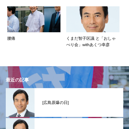
腰痛
くまだ智子区議 と「おしゃ
べり会」withあくつ幸彦
最近の記事
[広島原爆の日]