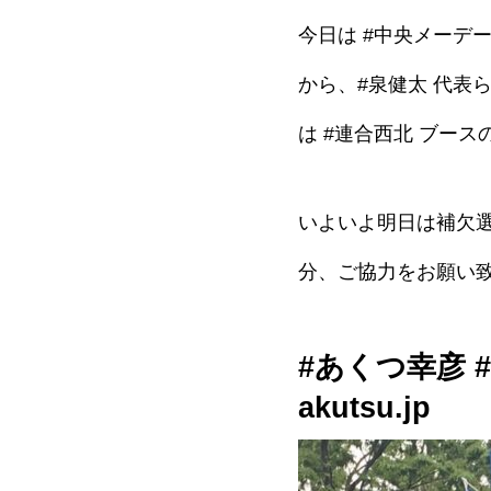
今日は #中央メーデ
から、#泉健太 代表
は #連合西北 ブー
いよいよ明日は補欠
分、ご協力をお願い
#あくつ幸彦 #
akutsu.jp