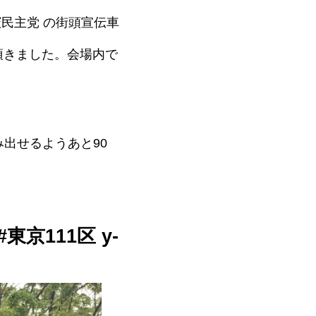
憲民主党 の街頭宣伝車
頂きました。会場内で
出せるようあと90
京111区 y-