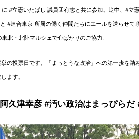
ー に #立憲いたばし 議員団有志と共に参加。途中、#立
らと #連合東京 所属の働く仲間たちにエールを送らせて
スの東北・北陸マルシェで心ばかりのご協力。
選挙の投票日です。「まっとうな政治」への第一歩を踏み
致します。
阿久津幸彦 #汚い政治はまっぴらだ #東