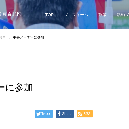
 東京11区
TOP
プロフィール
政策
活動ブ
報告
中央メーデーに参加
ーに参加
Tweet
Share
RSS