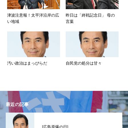
津波注意報！太平洋沿岸の広
昨日は「終戦記念日」 母の
い地域
言葉
汚い政治はまっぴらだ
自民党の処分は甘々
最近の記事
[広島原爆の日]