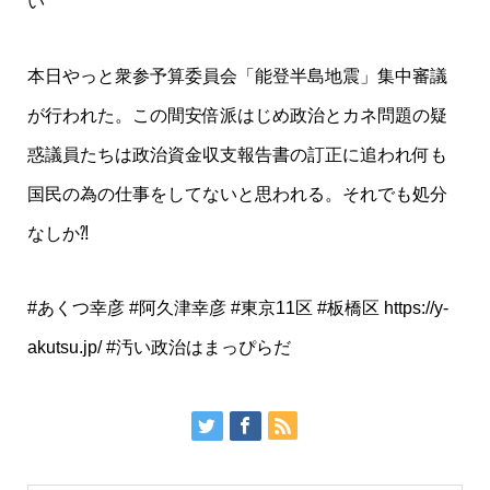
い”
本日やっと衆参予算委員会「能登半島地震」集中審議
が行われた。この間安倍派はじめ政治とカネ問題の疑
惑議員たちは政治資金収支報告書の訂正に追われ何も
国民の為の仕事をしてないと思われる。それでも処分
なしか⁈
#あくつ幸彦 #阿久津幸彦 #東京11区 #板橋区 https://y-
akutsu.jp/ #汚い政治はまっぴらだ