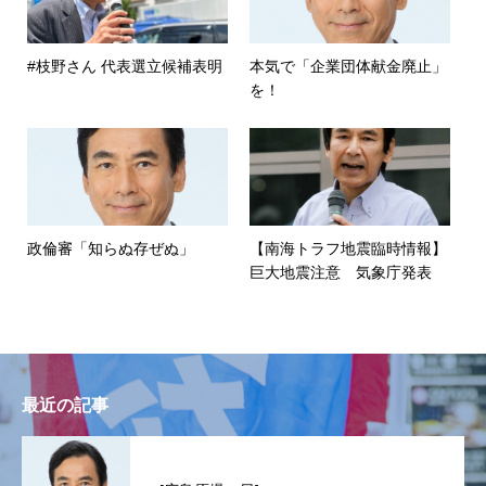
#枝野さん 代表選立候補表明
本気で「企業団体献金廃止」
を！
政倫審「知らぬ存ぜぬ」
【南海トラフ地震臨時情報】
巨大地震注意 気象庁発表
最近の記事