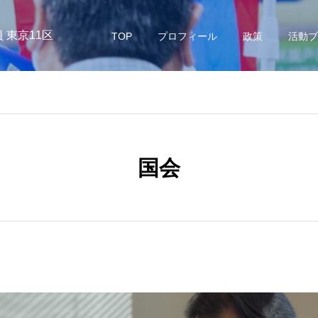
 東京11区
TOP
プロフィール
政策
活動ブ
国会