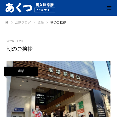
活動ブログ
選挙
朝のご挨拶
ホーム
2026.01.28
朝のご挨拶
選挙