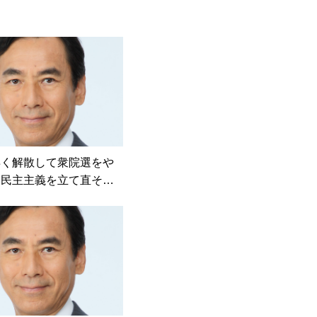
早く解散して衆院選をや
。民主主義を立て直そ