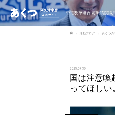
中道改革連合 前衆議院議員
活動ブログ
あくつの
ホーム
2025.07.30
国は注意喚
ってほしい