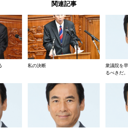
関連記事
る
私の決断
衆議院を
るべきだ
う！