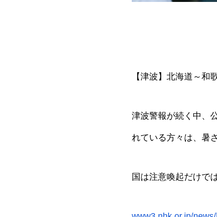
【津波】北海道～和
津波警報が続く中、
れている方々は、暑
国は注意喚起だけで
www3.nhk.or.jp/news