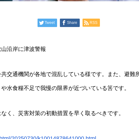
Tweet
Share
RSS
歌山沿岸に津波警報
公共交通機関が各地で混乱している様です。また、避難
さや水食糧不足で我慢の限界が近づいている筈です。
はなく、災害対策の初動措置を早く取るべきです。
/html/20250730/k10014878641000.html