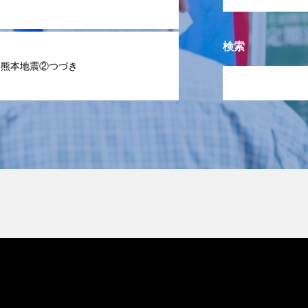
検索
年熊本地震②つづき