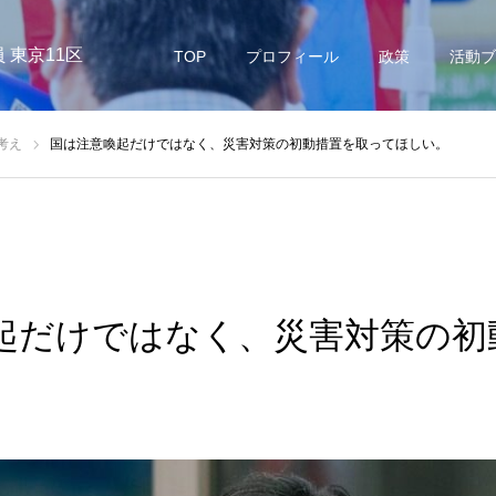
 東京11区
TOP
プロフィール
政策
活動ブ
考え
国は注意喚起だけではなく、災害対策の初動措置を取ってほしい。
起だけではなく、災害対策の初
。