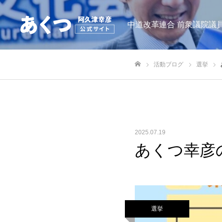
中道改革連合 前衆議院議員
活動ブログ
選挙
ホーム
2025.07.19
あくつ幸彦
選挙