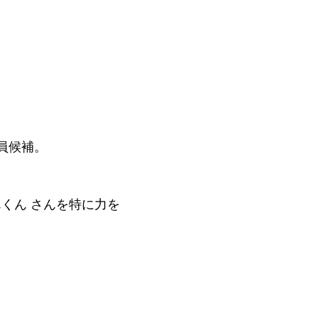
議員候補。
んくん さんを特に力を
。