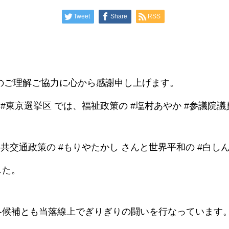
Tweet
Share
RSS
へのご理解ご協力に心から感謝申し上げます。
、#東京選挙区 では、福祉政策の #塩村あやか #参議院
公共交通政策の #もりやたかし さんと世界平和の #白し
した。
各候補とも当落線上でぎりぎりの闘いを行なっています