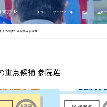
 東京11区
TOP
プロフィール
政策
活動ブ
あくつ幸彦の重点候補 参院選
の重点候補 参院選